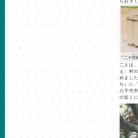
らおそ
二人は
え、村
めまし
ち）に
八千代
の近く