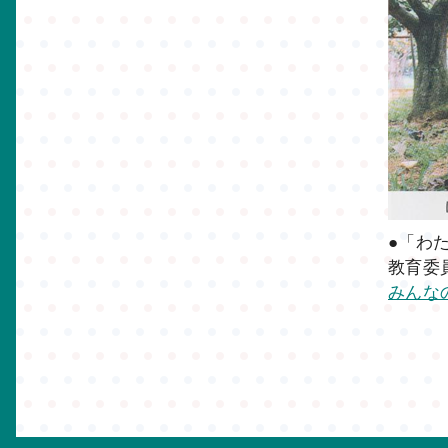
●「わ
教育委
みんな