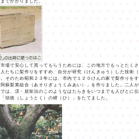
くまでかかりました。
、市場で安心して買ってもらうためには、この地方でもっとたく
の人たちに梨作りをすすめ、自分が研究（けんきゅう）した技術
た。そのため昭和２３年には、市内で１２０けんの家で梨作りを
「阿蘇梨業組合（あそりぎょうくみあい）」を作りました。二人
市では、淏・規矩治のこのようなはたらきをいつまでも人びとに
に「頌徳（しょうとく）の碑（ひ）」をたてました。