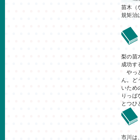
苗木（
規矩治
梨の苗
成功す
やっと
ん。ど
いため
りっぱ
とつひ
市川は