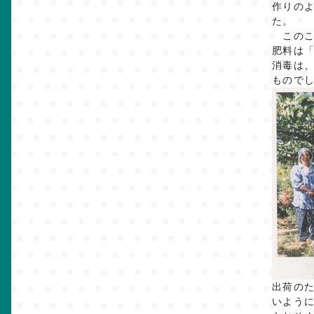
作りの
た。
このこ
肥料は
消毒は
もので
出荷の
いよう