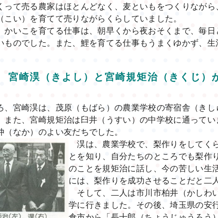
くって売る農家はほとんどなく、麦といもをつくりながら
（こい）を育てて売りながらくらしていました。
、かいこを育てる仕事は、朝早くから夜おそくまで、毎日
いものでした。また、鯉を育てる仕事もうまくゆかず、生
宮崎淏（きよし）と宮崎規矩治（きくじ）
ろ、宮崎淏は、茂原（もばら）の農業学校の寄宿舎（きし
。また、宮崎規矩治は臼井（うすい）の中学校に通ってい
仲（なか）のよい友だちでした。
淏は、農業学校で、梨作りをしてくら
とを知り、自分たちのところでも梨作
のことを規矩治に話し、今の苦しい生
には、梨作りを成功させることだと二
そして、二人は市川市柏井（かしわい
学に行きました。その後、埼玉県の安
倉市から「長十郎（ちょうじゅうろう