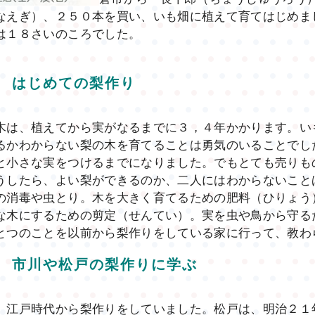
なえぎ）、２５０本を買い、いも畑に植えて育てはじめま
は１８さいのころでした。
はじめての梨作り
木は、植えてから実がなるまでに３，４年かかります。い
るかわからない梨の木を育てることは勇気のいることでし
小さな実をつけるまでになりました。でもとても売りも
うしたら、よい梨ができるのか、二人にはわからないこと
の消毒や虫とり。木を大きく育てるための肥料（ひりょう
な木にするための剪定（せんてい）。実を虫や鳥から守る
とつのことを以前から梨作りをしている家に行って、教わ
市川や松戸の梨作りに学ぶ
、江戸時代から梨作りをしていました。松戸は、明治２１