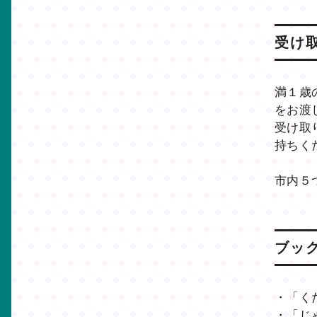
受け
満１歳
をお渡
受け取
持ちく
市内５
ブッ
・「く
・「じ