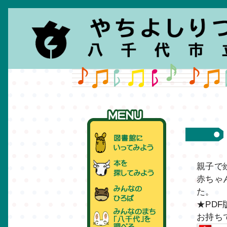
親子で
赤ちゃ
た。
★PDF
お持ちで