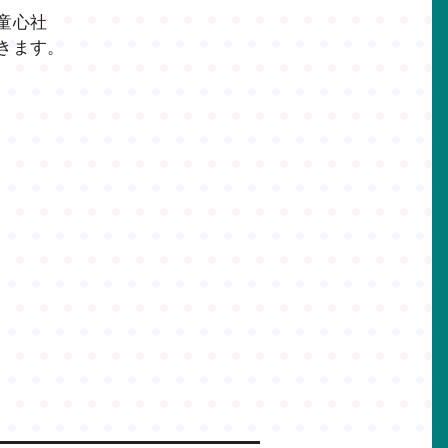
童心社
きます。