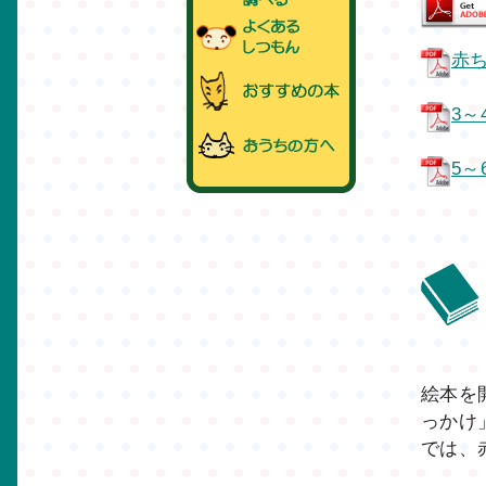
赤
3
5
絵本を
っかけ
では、