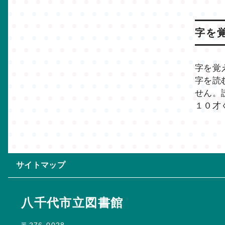
字を
字を覚
字を読
せん。
１０才
サイトマップ
八千代市立図書館