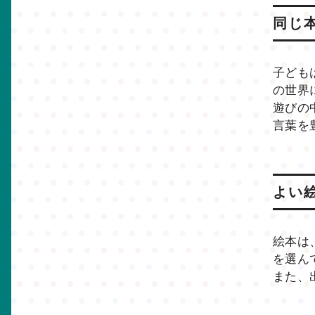
同じ
子ども
の世界
遊びの
言葉を
よい
絵本は
を選ん
また、