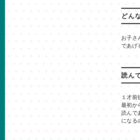
どん
お子さ
であげ
読ん
１才前
最初か
読んで
になる