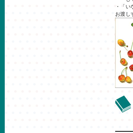
・「い
お渡し