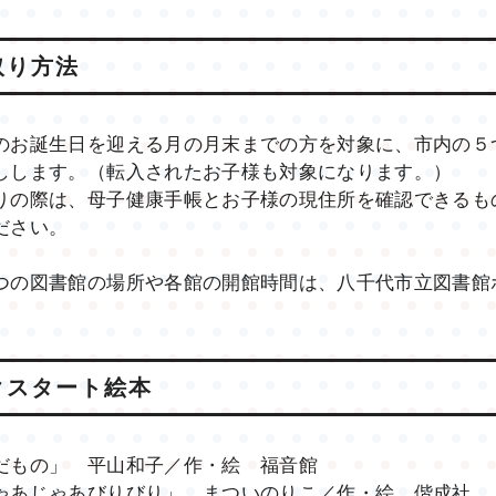
取り方法
のお誕生日を迎える月の月末までの方を対象に、市内の５
しします。（転入されたお子様も対象になります。）
りの際は、母子健康手帳とお子様の現住所を確認できるも
ださい。
つの図書館の場所や各館の開館時間は、八千代市立図書館
クスタート絵本
だもの」 平山和子／作・絵 福音館
ゃあじゃあびりびり」 まついのりこ／作・絵 偕成社