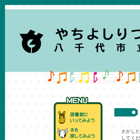
さがし
してく