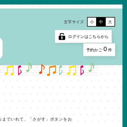
文字サイズ
小
中
大
ログインはこちらから
0
予約かご
件
ろまでいれて、「さがす」ボタンをお