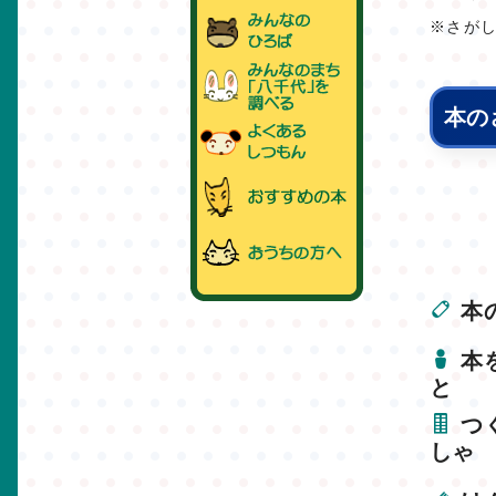
※さが
くう
本の
本
本
と
つ
しゃ