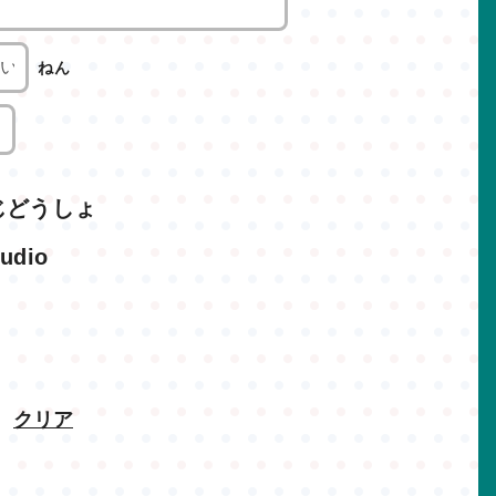
ねん
じどうしょ
udio
クリア