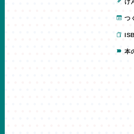
け
つ
IS
本