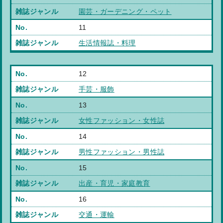
園芸・ガーデニング・ペット
11
生活情報誌・料理
12
手芸・服飾
13
女性ファッション・女性誌
14
男性ファッション・男性誌
15
出産・育児・家庭教育
16
交通・運輸