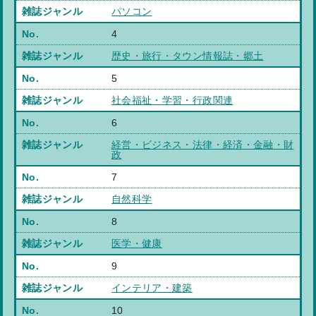
パソコン
4
歴史・旅行・タウン情報誌・郷土
5
社会福祉・学習・行政関連
6
経営・ビジネス・法律・経済・金融・財
政
7
自然科学
8
医学・健康
9
インテリア・建築
10