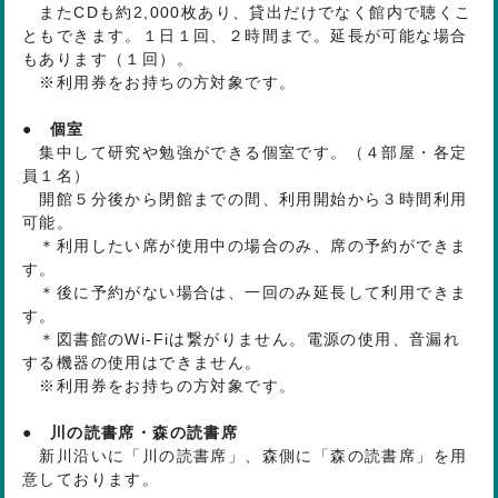
またCDも約2,000枚あり、貸出だけでなく館内で聴くこ
ともできます。１日１回、２時間まで。延長が可能な場合
もあります（１回）。
※利用券をお持ちの方対象です。
● 個室
集中して研究や勉強ができる個室です。（４部屋・各定
員１名）
開館５分後から閉館までの間、利用開始から３時間利用
可能。
＊利用したい席が使用中の場合のみ、席の予約ができま
す。
＊後に予約がない場合は、一回のみ延長して利用できま
す。
＊図書館のWi-Fiは繋がりません。電源の使用、音漏れ
する機器の使用はできません。
※利用券をお持ちの方対象です。
● 川の読書席・森の読書席
新川沿いに「川の読書席」、森側に「森の読書席」を用
意しております。