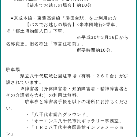
【徒歩でお越しの場合】約10分
●京成本線・東葉高速線「勝田台駅」をご利用の方
【バスでお越しの場合】<米本団地行>乗車、
※「郷土博物館入口」下車。
※平成30年3月16日から
名称変更。旧名称は「市営住宅前」。
所要時間約10分。
駐車場
県立八千代広域公園駐車場（有料・２６０台）が併
設されています。
※障害者（身体障害者・知的障害者・精神障害者と
その介護者を含む）の利用は無料。
駐車券と障害者手帳を以下の場所にお持ちくださ
い。
・「八千代市総合グラウンド」
・「オーエンス八千代市民ギャラリー事務室」
・「ＴＲＣ八千代中央図書館インフォメーショ
ン」