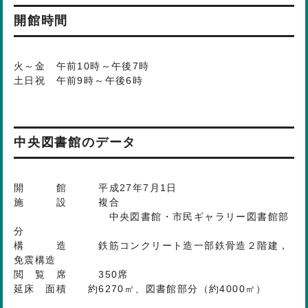
開館時間
火～金 午前10時～午後7時
土日祝 午前9時～午後6時
中央図書館のデータ
開 館 平成27年7月1日
施 設 複合
中央図書館・市民ギャラリー図書館部
分
構 造 鉄筋コンクリート造一部鉄骨造２階建，
免震構造
閲 覧 席 350席
延床 面積 約6270㎡、図書館部分（約4000㎡）