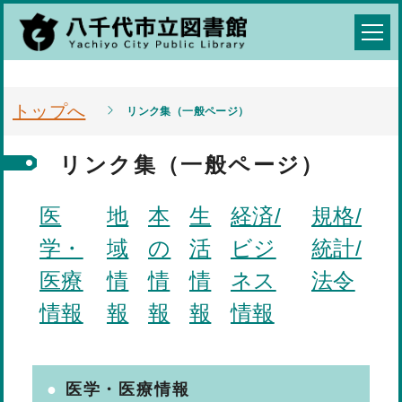
トップへ
リンク集（一般ページ）
リンク集（一般ページ）
医
地
本
生
経済/
規格/
学・
域
の
活
ビジ
統計/
医療
情
情
情
ネス
法令
情報
報
報
報
情報
医学・医療情報