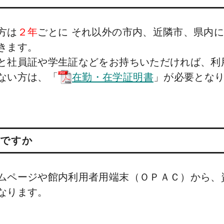
方は
２年
ごとに それ以外の市内、近隣市、県内
きます。
と社員証や学生証などをお持ちいただければ、利
ない方は、「
在勤・在学証明書
」が必要とな
ですか
ムページや館内利用者用端末（ＯＰＡＣ）から、
なります。