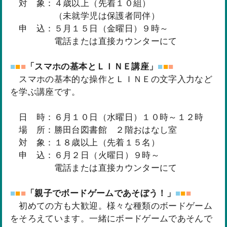
対 象：４歳以上（先着１０組）
（未就学児は保護者同伴）
申 込：５月１５日（金曜日）９時～
電話または直接カウンターにて
■
■
■
「スマホの基本とＬＩＮＥ講座」
■
■
■
スマホの基本的な操作とＬＩＮＥの文字入力など
を学ぶ講座です。
日 時：６月１０日（水曜日）１０時～１２時
場 所：勝田台図書館 ２階おはなし室
対 象：１８歳以上（先着１５名）
申 込：６月２日（火曜日）９時～
電話または直接カウンターにて
■
■
■
「親子でボードゲームであそぼう！」
■
■
■
初めての方も大歓迎。様々な種類のボードゲーム
をそろえています。一緒にボードゲームであそんで