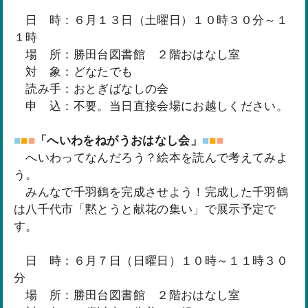
日 時：６月１３日（土曜日）１０時３０分～１
１時
場 所：勝田台図書館 ２階おはなし室
対 象：どなたでも
読み手：おとぎばなしの会
申 込：不要。当日直接会場にお越しください。
■
■
■
「へいわをねがうおはなし会」
■
■
■
へいわってなんだろう？絵本を読んで考えてみよ
う。
みんなで千羽鶴を完成させよう！完成した千羽鶴
は八千代市「黙とうと献花の集い」で展示予定で
す。
日 時：６月７日（日曜日）１０時～１１時３０
分
場 所：勝田台図書館 ２階おはなし室