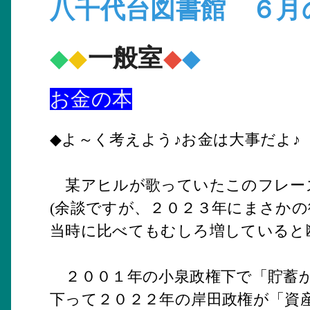
八千代台図書館 ６月
一般室
◆
◆
◆
◆
お金の本
◆よ～く考えよう♪お金は大事だよ♪
某アヒルが歌っていたこのフレーズ
(余談ですが、２０２３年にまさか
当時に比べてもむしろ増していると
２００１年の小泉政権下で「貯蓄か
下って２０２２年の岸田政権が「資産