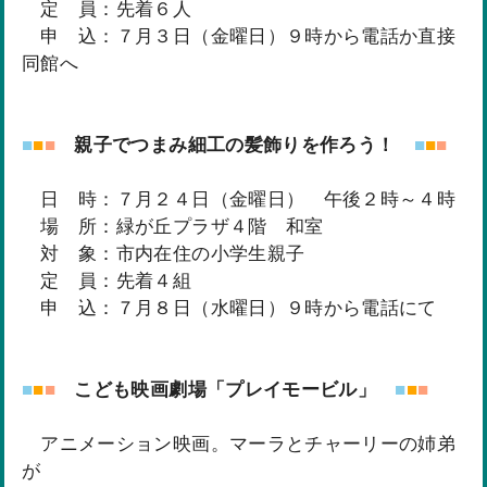
定 員：先着６人
申 込：７月３日（金曜日）９時から電話か直接
同館へ
■
■
■
親子でつまみ細工の髪飾りを作ろう！
■
■
■
日 時：７月２４日（金曜日） 午後２時～４時
場 所：緑が丘プラザ４階 和室
対 象：市内在住の小学生親子
定 員：先着４組
申 込：７月８日（水曜日）９時から電話にて
■
■
■
こども映画劇場「プレイモービル」
■
■
■
アニメーション映画。マーラとチャーリーの姉弟
が