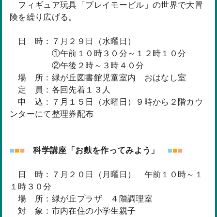
フィギュア玩具「プレイモービル」の世界で大冒
険を繰り広げる。
日 時：７月２９日（水曜日）
①午前１０時３０分～１２時１０分
②午後２時～３時４０分
場 所：緑が丘図書館児童室内 おはなし室
定 員：各回先着１３人
申 込：７月１５日（水曜日）９時から２階カウ
ンターにて整理券配布
■
■
■
科学講座「お麩を作ってみよう」
■
■
■
日 時：７月２０日（月曜日） 午前１０時～１
１時３０分
場 所：緑が丘プラザ ４階調理室
対 象：市内在住の小学生親子