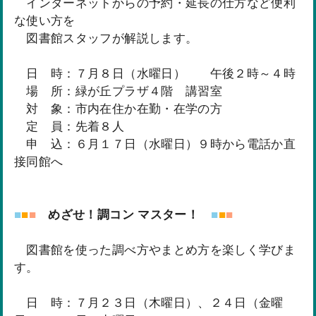
インターネットからの予約・延長の仕方など便利
な使い方を
図書館スタッフが解説します。
日 時：７月８日（水曜日） 午後２時～４時
場 所：緑が丘プラザ４階 講習室
対 象：市内在住か在勤・在学の方
定 員：先着８人
申 込：６月１７日（水曜日）９時から電話か直
接同館へ
■
■
■
めざせ！調コン マスター！
■
■
■
図書館を使った調べ方やまとめ方を楽しく学びま
す。
日 時：７月２３日（木曜日）、２４日（金曜