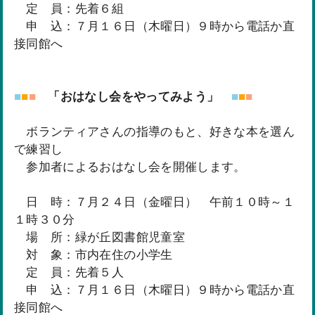
定 員：先着６組
申 込：７月１６日（木曜日）９時から電話か直
接同館へ
■
■
■
「おはなし会をやってみよう」
■
■
■
ボランティアさんの指導のもと、好きな本を選ん
で練習し
参加者によるおはなし会を開催します。
日 時：７月２４日（金曜日） 午前１０時～１
１時３０分
場 所：緑が丘図書館児童室
対 象：市内在住の小学生
定 員：先着５人
申 込：７月１６日（木曜日）９時から電話か直
接同館へ