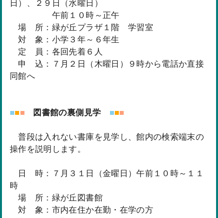
日）、２９日（水曜日）
午前１０時～正午
場 所：緑が丘プラザ１階 学習室
対 象：小学３年～６年生
定 員：各回先着６人
申 込：７月２日（木曜日）９時から電話か直接
同館へ
■
■
■
図書館の裏側見学
■
■
■
普段は入れない書庫を見学し、館内の検索端末の
操作を説明します。
日 時：７月３１日（金曜日）午前１０時～１１
時
場 所：緑が丘図書館
対 象：市内在住か在勤・在学の方