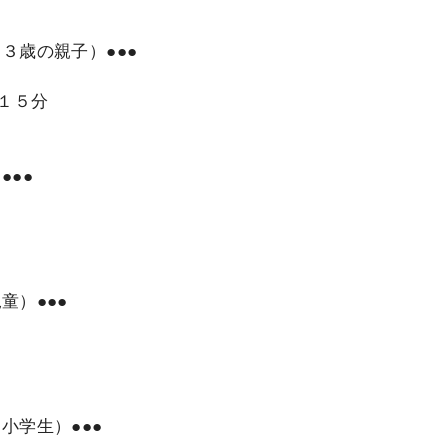
３歳の親子）●●●
時１５分
●●●
童）●●●
小学生）●●●